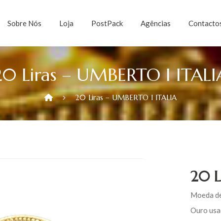
Sobre Nós
Loja
PostPack
Agências
Contacto
20 Liras – UMBERTO I ITALI
20 Liras – UMBERTO I ITALIA
20 L
Moeda de 
Ouro usa