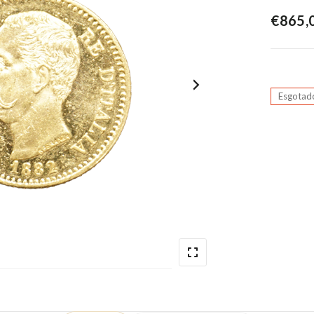
€
865,
Esgotad