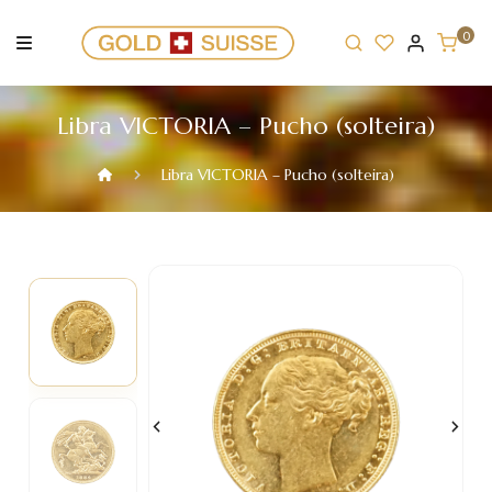
Skip
to
0
content
Libra VICTORIA – Pucho (solteira)
Libra VICTORIA – Pucho (solteira)