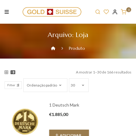
Skip
to
0
content
Arquivo:
Loja
Produto
A mostrar 1–30 de 166 resultados
Filter
1 Deutsch Mark
€
1.885,00
ADICIONAR